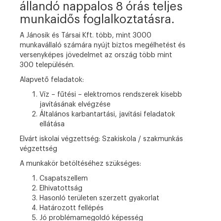
állandó nappalos 8 órás teljes
munkaidős foglalkoztatásra.
A Jánosik és Társai Kft. több, mint 3000
munkavállaló számára nyújt biztos megélhetést és
versenyképes jövedelmet az ország több mint
300 településén.
Alapvető feladatok:
Víz – fűtési – elektromos rendszerek kisebb
javításának elvégzése
Általános karbantartási, javítási feladatok
ellátása
Elvárt iskolai végzettség:
Szakiskola / szakmunkás
végzettség
A munkakör betöltéséhez szükséges:
Csapatszellem
Elhivatottság
Hasonló területen szerzett gyakorlat
Határozott fellépés
Jó problémamegoldó képesség