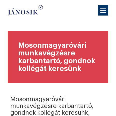
Mosonmagyaróvári
munkavégzésre
karbantartó, gondnok
kollégát keresünk
Mosonmagyaróvári
munkavégzésre karbantartó,
gondnok kollégát keresünk,