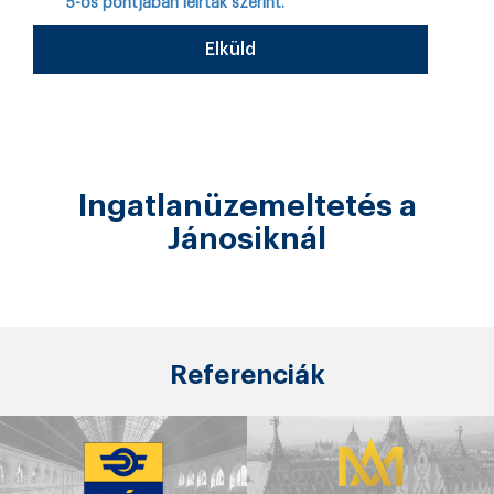
5-ös pontjában leírtak szerint.
Elküld
Ingatlanüzemeltetés a
Jánosiknál
Referenciák