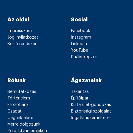
Az oldal
Social
Impresszum
Facebook
Jogi nyilatkozat
Instagram
Belső rendszer
LinkedIn
YouTube
Duális képzés
Rólunk
Ágazataink
Bemutatkozás
Takarítás
Történelem
Építőipar
Filozófiánk
Külterület-gondozás
Csapat
Biztonsági szolgálat
Cégünk élete
Ingatlanüzemeltetés
Merre dolgozunk
Zöld István emlékére