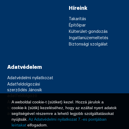
Híreink
Takarítás
Építőipar
Külterület-gondozás
Ingatlanüzemeltetés
Biztonsági szolgálat
Adatvédelem
Adatvédelmi nyilatkozat
Adatfeldolgozási
szerződés Jánosik
adatfeldolgozó
A weboldal cookie-t (sütiket) kezel. Hozzá járulok a
Adatfeldolgozási
cookie-k (sütik) kezeléséhez, hogy az ezáltal nyert adatok
szerződés Jánosik
segítségével részemre a lehető legjobb szolgáltatásokat
adatkezelő
nyújtsák.
Az Adatvédelmi nyilatkozat 7.-es pontjában
leírtakat
elfogadom.