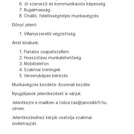
Jó szervező és kommunikációs képesség
Rugalmasság
Önálló, felelősségteljes munkavégzés
Előnyt jelent:
Villanyszerelői végzettség
Amit kínálunk:
Fiatalos csapatszellem
Hosszútávú munkalehetőség
Mobiltelefon
Szakmai tréningek
Versenyképes bérezés
Munkavégzés kezdete:
Azonnali kezdés
Nyugdíjasok jelentkezését is várjuk.
Jelentkezni e-mailben a toborzas@janosikkft.hu
címen.
Jelentkezéséhez kérjük csatolja szakmai
önéletrajzát.