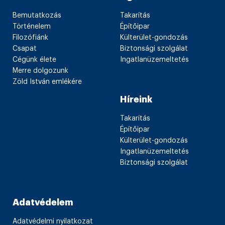
Bemutatkozás
Takarítás
Történelem
Építőipar
Filozófiánk
Külterület-gondozás
Csapat
Biztonsági szolgálat
Cégünk élete
Ingatlanüzemeltetés
Merre dolgozunk
Zöld István emlékére
Híreink
Takarítás
Építőipar
Külterület-gondozás
Ingatlanüzemeltetés
Biztonsági szolgálat
Adatvédelem
Adatvédelmi nyilatkozat