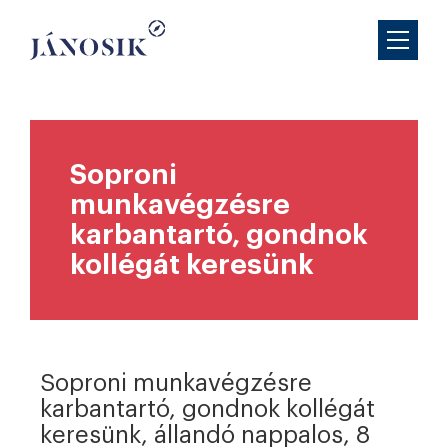
Soproni
munkavégzésre
karbantartó, gondnok
kollégát keresünk
Soproni munkavégzésre
karbantartó, gondnok kollégát
keresünk, állandó nappalos, 8