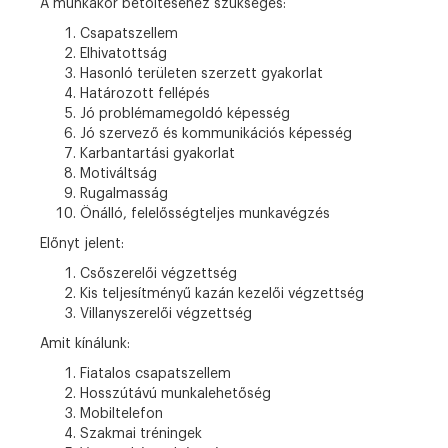
A munkakör betöltéséhez szükséges:
Csapatszellem
Elhivatottság
Hasonló területen szerzett gyakorlat
Határozott fellépés
Jó problémamegoldó képesség
Jó szervező és kommunikációs képesség
Karbantartási gyakorlat
Motiváltság
Rugalmasság
Önálló, felelősségteljes munkavégzés
Előnyt jelent:
Csőszerelői végzettség
Kis teljesítményű kazán kezelői végzettség
Villanyszerelői végzettség
Amit kínálunk:
Fiatalos csapatszellem
Hosszútávú munkalehetőség
Mobiltelefon
Szakmai tréningek