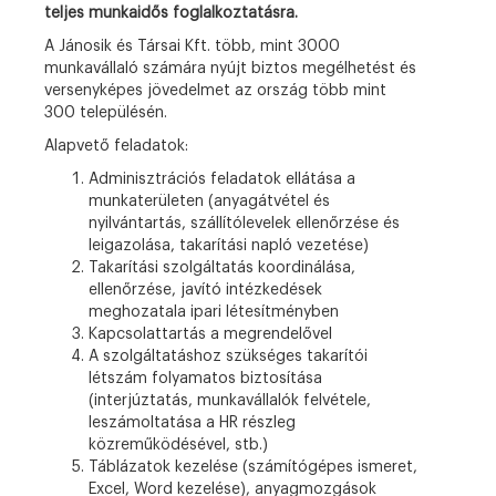
teljes munkaidős foglalkoztatásra.
A Jánosik és Társai Kft. több, mint 3000
munkavállaló számára nyújt biztos megélhetést és
versenyképes jövedelmet az ország több mint
300 településén.
Alapvető feladatok:
Adminisztrációs feladatok ellátása a
munkaterületen (anyagátvétel és
nyilvántartás, szállítólevelek ellenőrzése és
leigazolása, takarítási napló vezetése)
Takarítási szolgáltatás koordinálása,
ellenőrzése, javító intézkedések
meghozatala ipari létesítményben
Kapcsolattartás a megrendelővel
A szolgáltatáshoz szükséges takarítói
létszám folyamatos biztosítása
(interjúztatás, munkavállalók felvétele,
leszámoltatása a HR részleg
közreműködésével, stb.)
Táblázatok kezelése (számítógépes ismeret,
Excel, Word kezelése), anyagmozgások