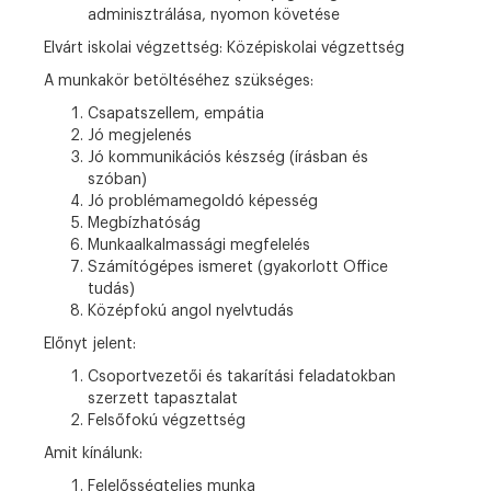
adminisztrálása, nyomon követése
Elvárt iskolai végzettség:
Középiskolai végzettség
A munkakör betöltéséhez szükséges:
Csapatszellem, empátia
Jó megjelenés
Jó kommunikációs készség (írásban és
szóban)
Jó problémamegoldó képesség
Megbízhatóság
Munkaalkalmassági megfelelés
Számítógépes ismeret (gyakorlott Office
tudás)
Középfokú angol nyelvtudás
Előnyt jelent:
Csoportvezetői és takarítási feladatokban
szerzett tapasztalat
Felsőfokú végzettség
Amit kínálunk:
Felelősségteljes munka