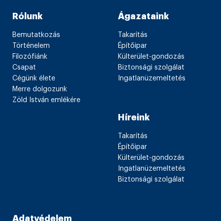
Rólunk
Ágazataink
Bemutatkozás
Takarítás
Történelem
Építőipar
Filozófiánk
Külterület-gondozás
Csapat
Biztonsági szolgálat
Cégünk élete
Ingatlanüzemeltetés
Merre dolgozunk
Zöld István emlékére
Híreink
Takarítás
Építőipar
Külterület-gondozás
Ingatlanüzemeltetés
Biztonsági szolgálat
Adatvédelem