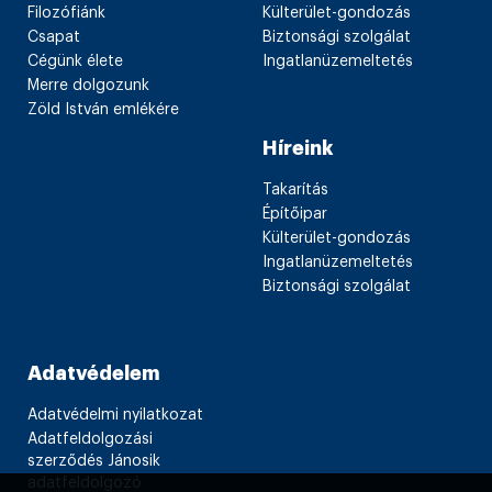
Filozófiánk
Külterület-gondozás
Csapat
Biztonsági szolgálat
Cégünk élete
Ingatlanüzemeltetés
Merre dolgozunk
Zöld István emlékére
Híreink
Takarítás
Építőipar
Külterület-gondozás
Ingatlanüzemeltetés
Biztonsági szolgálat
Adatvédelem
Adatvédelmi nyilatkozat
Adatfeldolgozási
szerződés Jánosik
adatfeldolgozó