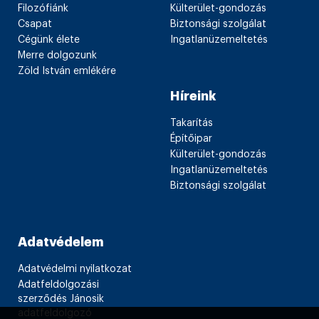
Filozófiánk
Külterület-gondozás
Csapat
Biztonsági szolgálat
Cégünk élete
Ingatlanüzemeltetés
Merre dolgozunk
Zöld István emlékére
Híreink
Takarítás
Építőipar
Külterület-gondozás
Ingatlanüzemeltetés
Biztonsági szolgálat
Adatvédelem
Adatvédelmi nyilatkozat
Adatfeldolgozási
szerződés Jánosik
adatfeldolgozó