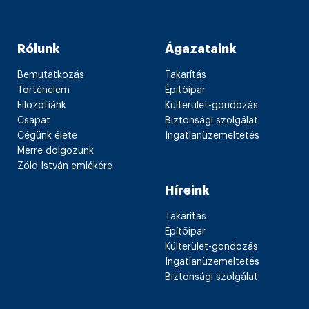
Rólunk
Ágazataink
Bemutatkozás
Takarítás
Történelem
Építőipar
Filozófiánk
Külterület-gondozás
Csapat
Biztonsági szolgálat
Cégünk élete
Ingatlanüzemeltetés
Merre dolgozunk
Zöld István emlékére
Híreink
Takarítás
Építőipar
Külterület-gondozás
Ingatlanüzemeltetés
Biztonsági szolgálat