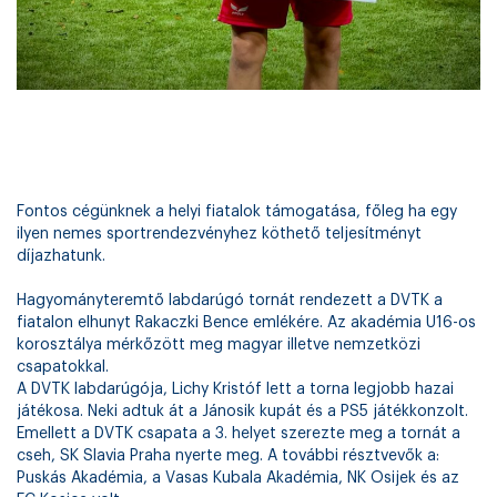
Fontos cégünknek a helyi fiatalok támogatása, főleg ha egy
ilyen nemes sportrendezvényhez köthető teljesítményt
díjazhatunk.
Hagyományteremtő labdarúgó tornát rendezett a DVTK a
fiatalon elhunyt Rakaczki Bence emlékére. Az akadémia U16-os
korosztálya mérkőzött meg magyar illetve nemzetközi
csapatokkal.
A DVTK labdarúgója, Lichy Kristóf lett a torna legjobb hazai
játékosa. Neki adtuk át a Jánosik kupát és a PS5 játékkonzolt.
Emellett a DVTK csapata a 3. helyet szerezte meg a tornát a
cseh, SK Slavia Praha nyerte meg. A további résztvevők a:
Puskás Akadémia, a Vasas Kubala Akadémia, NK Osijek és az