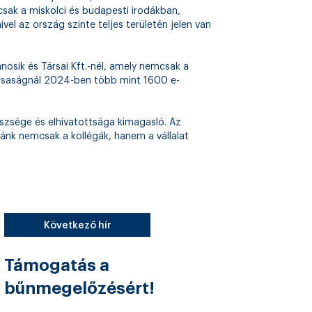
ak a miskolci és budapesti irodákban,
el az ország szinte teljes területén jelen van
ánosik és Társai Kft.-nél, amely nemcsak a
ársaságnál 2024-ben több mint 1600 e-
szsége és elhivatottsága kimagasló. Az
ánk nemcsak a kollégák, hanem a vállalat
Következő hír
Támogatás a
bűnmegelőzésért!