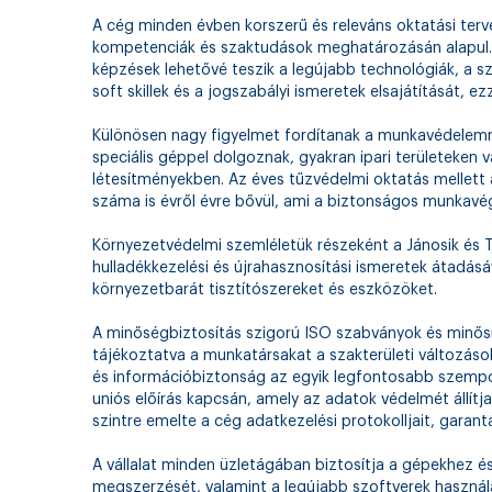
A cég minden évben korszerű és releváns oktatási terve
kompetenciák és szaktudások meghatározásán alapul. 
képzések lehetővé teszik a legújabb technológiák, a 
soft skillek és a jogszabályi ismeretek elsajátítását, 
Különösen nagy figyelmet fordítanak a munkavédelemr
speciális géppel dolgoznak, gyakran ipari területeken
létesítményekben. Az éves tűzvédelmi oktatás mellett 
száma is évről évre bővül, ami a biztonságos munkavé
Környezetvédelmi szemléletük részeként a Jánosik és Tá
hulladékkezelési és újrahasznosítási ismeretek átadásá
környezetbarát tisztítószereket és eszközöket.
A minőségbiztosítás szigorú ISO szabványok és minősí
tájékoztatva a munkatársakat a szakterületi változáso
és információbiztonság az egyik legfontosabb szempo
uniós előírás kapcsán, amely az adatok védelmét állít
szintre emelte a cég adatkezelési protokolljait, garan
A vállalat minden üzletágában biztosítja a gépekhez 
megszerzését, valamint a legújabb szoftverek használa