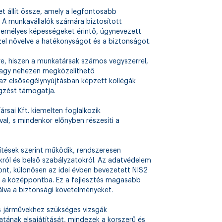
t állít össze, amely a legfontosabb
A munkavállalók számára biztosított
személyes képességeket érintő, úgynevezett
ezzel növelve a hatékonyságot és a biztonságot.
e, hiszen a munkatársak számos vegyszerrel,
 vagy nehezen megközelíthető
az elsősegélynyújtásban képzett kollégák
gzést támogatja.
rsai Kft. kiemelten foglalkozik
val, s mindenkor előnyben részesíti a
tések szerint működik, rendszeresen
król és belső szabályzatokról. Az adatvédelem
nt, különösen az idei évben bevezetett NIS2
ja a középpontba. Ez a fejlesztés magasabb
tálva a biztonsági követelményeket.
és járművekhez szükséges vizsgák
tának elsajátítását, mindezek a korszerű és