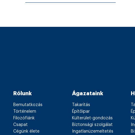
Rólunk
Ágazataink
H
Bemutatkozás
Takarítás
Ta
Történelem
Építőipar
Ép
Filozófiánk
Külterület-gondozás
K
Csapat
Biztonsági szolgálat
I
Cégünk élete
Ingatlanüzemeltetés
Bi