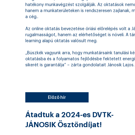
hatékony munkavégzést szolgálják. Az oktatások nemcs
hanem a munkaterületeken is rendszeresen zajlanak, miv
a cég..
Az online oktatás bevezetése óriási előrelépés volt a J
rugalmasságot, hanem az elérhetőséget is növeli. A t
learning alapú oktatás valósult meg.
„Büszkék vagyunk arra, hogy munkatársaink tanulási ké
oktatásba és a folyamatos fejlődésbe fektetett energi
sikerét is garantálja” – zárta gondolatait Jánosik Lajos.
Előző hír
Átadtuk a 2024-es DVTK-
JÁNOSIK Ösztöndíjat!