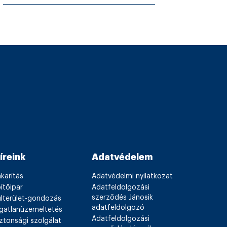
íreink
Adatvédelem
karítás
Adatvédelmi nyilatkozat
ítőipar
Adatfeldolgozási
szerződés Jánosik
ülterület-gondozás
adatfeldolgozó
ngatlanüzemeltetés
Adatfeldolgozási
ztonsági szolgálat