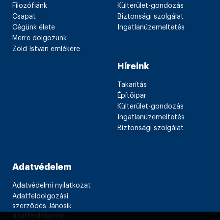
Filozófiánk
Külterület-gondozás
Csapat
Biztonsági szolgálat
Cégünk élete
Ingatlanüzemeltetés
Merre dolgozunk
Zöld István emlékére
Híreink
Takarítás
Építőipar
Külterület-gondozás
Ingatlanüzemeltetés
Biztonsági szolgálat
Adatvédelem
Adatvédelmi nyilatkozat
Adatfeldolgozási
szerződés Jánosik
adatfeldolgozó