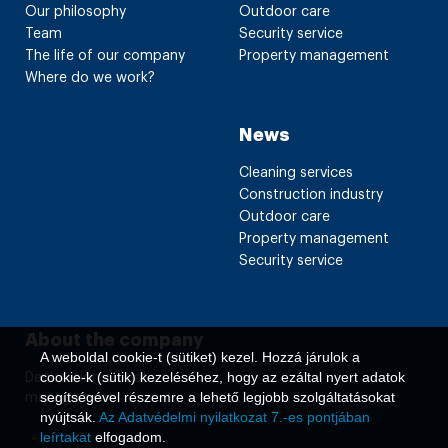
Our philosophy
Outdoor care
Team
Security service
The life of our company
Property management
Where do we work?
News
Cleaning services
Construction industry
Outdoor care
Property management
Security service
About the company
A weboldal cookie-t (sütiket) kezel. Hozzá járulok a
cookie-k (sütik) kezeléséhez, hogy az ezáltal nyert adatok
Declaration on data
segítségével részemre a lehető legjobb szolgáltatásokat
management
nyújtsák.
Az Adatvédelmi nyilatkozat 7.-es pontjában
leírtakat
elfogadom.