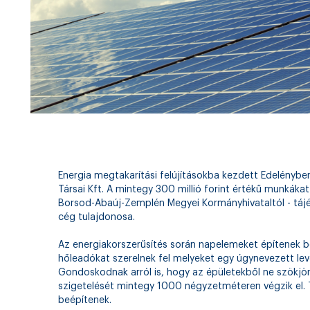
Energia megtakarítási felújításokba kezdett Edelényben
Társai Kft. A mintegy 300 millió forint értékű munkákat
Borsod-Abaúj-Zemplén Megyei Kormányhivataltól - tájék
cég tulajdonosa.
Az energiakorszerűsítés során napelemeket építenek be é
hőleadókat szerelnek fel melyeket egy úgynevezett le
Gondoskodnak arról is, hogy az épületekből ne szökjö
szigetelését mintegy 1000 négyzetméteren végzik el. 
beépítenek.