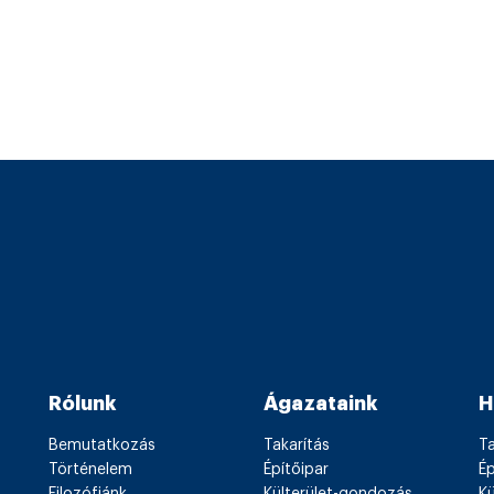
Rólunk
Ágazataink
H
Bemutatkozás
Takarítás
Ta
Történelem
Építőipar
Ép
Filozófiánk
Külterület-gondozás
K