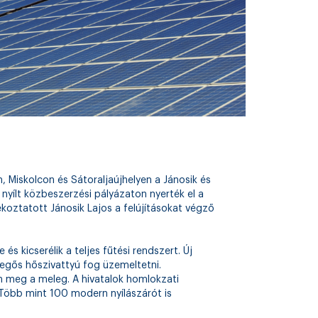
, Miskolcon és Sátoraljaújhelyen a Jánosik és
 nyílt közbeszerzési pályázaton nyerték el a
oztatott Jánosik Lajos a felújításokat végző
s kicserélik a teljes fűtési rendszert. Új
vegős hőszivattyú fog üzemeltetni.
n meg a meleg. A hivatalok homlokzati
Több mint 100 modern nyílászárót is