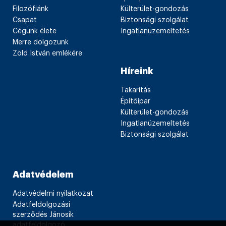
Filozófiánk
Külterület-gondozás
Csapat
Biztonsági szolgálat
Cégünk élete
Ingatlanüzemeltetés
Merre dolgozunk
Zöld István emlékére
Híreink
Takarítás
Építőipar
Külterület-gondozás
Ingatlanüzemeltetés
Biztonsági szolgálat
Adatvédelem
Adatvédelmi nyilatkozat
Adatfeldolgozási
szerződés Jánosik
adatfeldolgozó