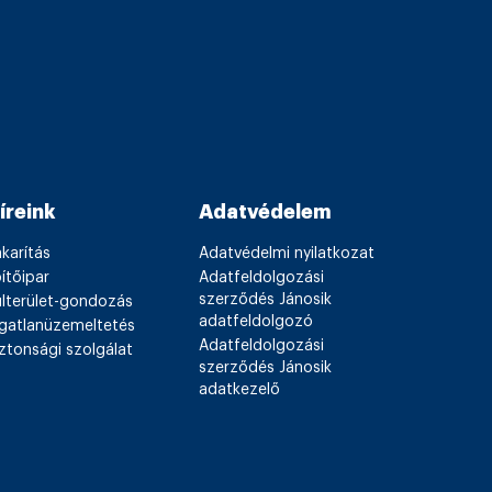
íreink
Adatvédelem
karítás
Adatvédelmi nyilatkozat
ítőipar
Adatfeldolgozási
szerződés Jánosik
ülterület-gondozás
adatfeldolgozó
ngatlanüzemeltetés
Adatfeldolgozási
ztonsági szolgálat
szerződés Jánosik
adatkezelő