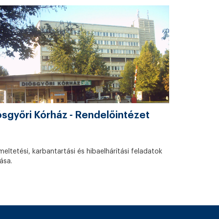
ósgyőri Kórház - Rendelőintézet
eltetési, karbantartási és hibaelhárítási feladatok
tása.