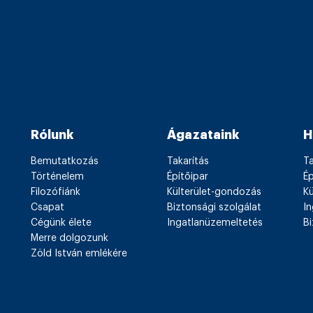
Rólunk
Ágazataink
H
Bemutatkozás
Takarítás
Ta
Történelem
Építőipar
Ép
Filozófiánk
Külterület-gondozás
K
Csapat
Biztonsági szolgálat
I
Cégünk élete
Ingatlanüzemeltetés
Bi
Merre dolgozunk
Zöld István emlékére