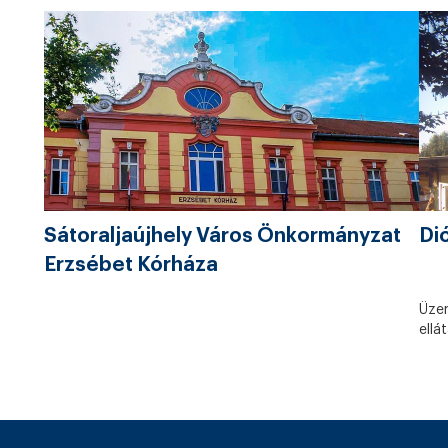
Sátoraljaújhely Város Önkormányzat
Di
Erzsébet Kórháza
Üzem
ellá