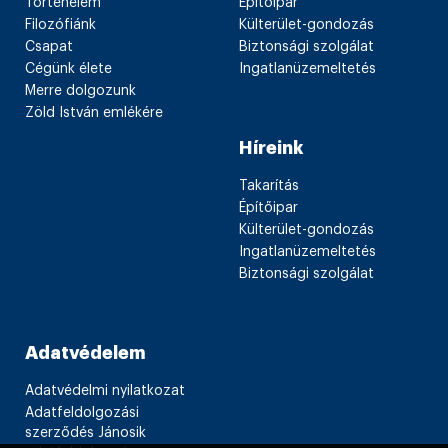
Történelem
Építőipar
Filozófiánk
Külterület-gondozás
Csapat
Biztonsági szolgálat
Cégünk élete
Ingatlanüzemeltetés
Merre dolgozunk
Zöld István emlékére
Híreink
Takarítás
Építőipar
Külterület-gondozás
Ingatlanüzemeltetés
Biztonsági szolgálat
Adatvédelem
Adatvédelmi nyilatkozat
Adatfeldolgozási
szerződés Jánosik