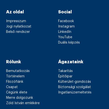
Az oldal
Social
Impresszum
Facebook
Jogi nyilatkozat
Instagram
Belső rendszer
LinkedIn
YouTube
Duális képzés
Rólunk
Ágazataink
Bemutatkozás
Takarítás
Történelem
Építőipar
Filozófiánk
Külterület-gondozás
Csapat
Biztonsági szolgálat
Cégünk élete
Ingatlanüzemeltetés
Merre dolgozunk
Zöld István emlékére