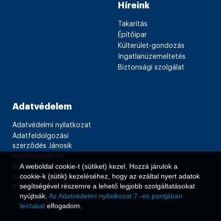
Híreink
Takarítás
Építőipar
Külterület-gondozás
Ingatlanüzemeltetés
Biztonsági szolgálat
Adatvédelem
Adatvédelmi nyilatkozat
Adatfeldolgozási
szerződés Jánosik
adatfeldolgozó
A weboldal cookie-t (sütiket) kezel. Hozzá járulok a
Adatfeldolgozási
cookie-k (sütik) kezeléséhez, hogy az ezáltal nyert adatok
szerződés Jánosik
segítségével részemre a lehető legjobb szolgáltatásokat
adatkezelő
nyújtsák.
Az Adatvédelmi nyilatkozat 7.-es pontjában
leírtakat
elfogadom.