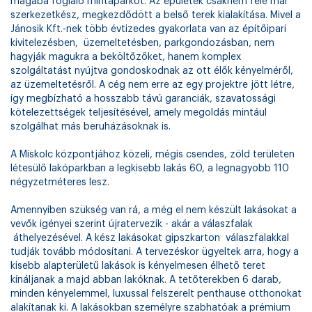
magába foglaló mintaparkot. Az épületek csaknem fele már
szerkezetkész, megkezdődött a belső terek kialakítása. Mivel a
Jánosik Kft.-nek több évtizedes gyakorlata van az építőipari
kivitelezésben, üzemeltetésben, parkgondozásban, nem
hagyják magukra a beköltőzőket, hanem komplex
szolgáltatást nyújtva gondoskodnak az ott élők kényelméről,
az üzemeltetésről. A cég nem erre az egy projektre jött létre,
így megbízható a hosszabb távú garanciák, szavatossági
kötelezettségek teljesítésével, amely megoldás mintául
szolgálhat más beruházásoknak is.
A Miskolc központjához közeli, mégis csendes, zöld területen
létesülő lakóparkban a legkisebb lakás 60, a legnagyobb 110
négyzetméteres lesz.
Amennyiben szükség van rá, a még el nem készült lakásokat a
vevők igényei szerint újratervezik - akár a válaszfalak
áthelyezésével. A kész lakásokat gipszkarton válaszfalakkal
tudják tovább módosítani. A tervezéskor ügyeltek arra, hogy a
kisebb alapterületű lakások is kényelmesen élhető teret
kínáljanak a majd abban lakóknak. A tetőterekben 6 darab,
minden kényelemmel, luxussal felszerelt penthause otthonokat
alakítanak ki. A lakásokban személyre szabhatóak a prémium