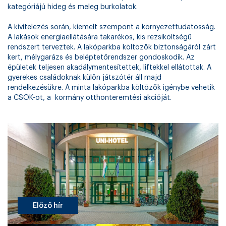
kategóriájú hideg és meleg burkolatok.
A kivitelezés során, kiemelt szempont a környezettudatosság.
A lakások energiaellátására takarékos, kis rezsiköltségű
rendszert terveztek. A lakóparkba költözők biztonságáról zárt
kert, mélygarázs és beléptetőrendszer gondoskodik. Az
épületek teljesen akadálymentesítettek, liftekkel ellátottak. A
gyerekes családoknak külön játszótér áll majd
rendelkezésükre. A minta lakóparkba költözők igénybe vehetik
a CSOK-ot, a kormány otthonteremtési akcióját.
Előző hír