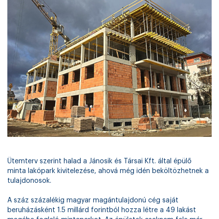
Ütemterv szerint halad a Jánosik és Társai Kft. által épülő
minta lakópark kivitelezése, ahová még idén beköltözhetnek a
tulajdonosok.
A száz százalékig magyar magántulajdonú cég saját
beruházásként 1.5 millárd forintból hozza létre a 49 lakást