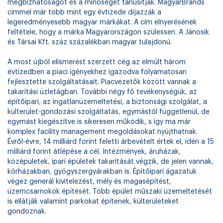
megbízhatóságot és a minőséget tanúsítják. MagyarBrands
címmel már több mint egy évtizede díjazzák a
legeredményesebb magyar márkákat. A cím elnyerésének
feltétele, hogy a márka Magyarországon szülessen. A Jánosik
és Társai Kft. száz százalékban magyar tulajdonú.
A most újból elismerést szerzett cég az elmúlt három
évtizedben a piaci igényekhez igazodva folyamatosan
fejlesztette szolgáltatásait. Piacvezetők között vannak a
takarítási üzletágban. További négy fő tevékenységük, az
építőipari, az ingatlanüzemeltetési, a biztonsági szolgálat, a
külterület-gondozási szolgáltatás, egymástól függetlenül, de
egymást kiegészítve is sikeresen működik, s így ma már
komplex facility management megoldásokat nyújthatnak.
Évről-évre, 14 milliárd forint feletti árbevételt értek el, idén a 15
milliárd forint átlépése a cél. Intézmények, áruházak,
középületek, ipari épületek takarítását végzik, de jelen vannak,
kórházakban, gyógyszergyárakban is. Építőipari ágazatuk
végez generál kivitelezést, mély és magasépítést,
üzemcsarnokok építését. Több épület műszaki üzemeltetését
is ellátják valamint parkokat építenek, külterületeket
gondoznak.