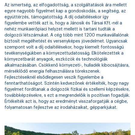
Az ismertség, az elfogadottság, a szolgáltatások ára mellett
egyre nagyobb figyelmet kap a gondoskodás, a segítség, az
együttérzés, támogatottság. A díj odaítélésekor így
figyelembe vették azt is, hogy a Jánosik és Társai Kft.-nél a
nehéz munkaerőpiaci helyzet mellett is tartani tudták a
dolgozói létszámukat. A cég több mint 1200 munkavállalónak
biztosít megélhetést és versenyképes jövedelmet. Ugyancsak
szempont volt a díj odaítélésekor, hogy kiemelt fontosságú
tevékenységükben a környezettudatosság. Elkötelezettek a
környezetbarát anyagok, eszközök és technológiák
alkalmazásában. Csökkenő környezeti-, hulladék kibocsájtásra,
mérséklődő energia felhasználásra törekszenek.
Fejlesztéseiknél elsődlegesen veszik figyelembe a
fenntarthatóságot. Szintén kedvezőnek értékelték, hogy nagy
figyelmet fordítanak a dolgozók fizikai és szellemi képzésekre,
továbbképzésekre, s ezt a megrendelőik is pozitívan fogadják.
Értékelték azt is, hogy az eredményt visszaforgatják a cégbe,
folyamatosan fejlesztve az irodaházaikat, gépparkjukat.