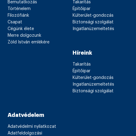
Bemutatkozás
Takarítás
Történelem
Építőipar
Filozófiánk
Külterület-gondozás
Csapat
Biztonsági szolgálat
Cégünk élete
Ingatlanüzemeltetés
Merre dolgozunk
Zöld István emlékére
Híreink
Takarítás
Építőipar
Külterület-gondozás
Ingatlanüzemeltetés
Biztonsági szolgálat
Adatvédelem
Adatvédelmi nyilatkozat
Adatfeldolgozási