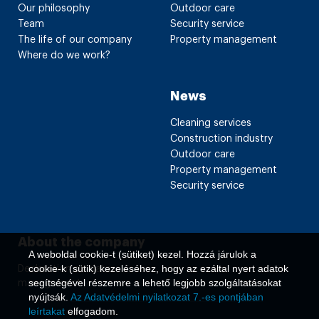
Our philosophy
Outdoor care
Team
Security service
The life of our company
Property management
Where do we work?
News
Cleaning services
Construction industry
Outdoor care
Property management
Security service
About the company
A weboldal cookie-t (sütiket) kezel. Hozzá járulok a
cookie-k (sütik) kezeléséhez, hogy az ezáltal nyert adatok
Declaration on data
segítségével részemre a lehető legjobb szolgáltatásokat
management
nyújtsák.
Az Adatvédelmi nyilatkozat 7.-es pontjában
leírtakat
elfogadom.