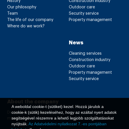
History
Construction industry
Our philosophy
Outdoor care
Team
Security service
The life of our company
Property management
Where do we work?
News
Cleaning services
Construction industry
Outdoor care
Property management
Security service
About the company
A weboldal cookie-t (sütiket) kezel. Hozzá járulok a
cookie-k (sütik) kezeléséhez, hogy az ezáltal nyert adatok
Declaration on data
segítségével részemre a lehető legjobb szolgáltatásokat
management
nyújtsák.
Az Adatvédelmi nyilatkozat 7.-es pontjában