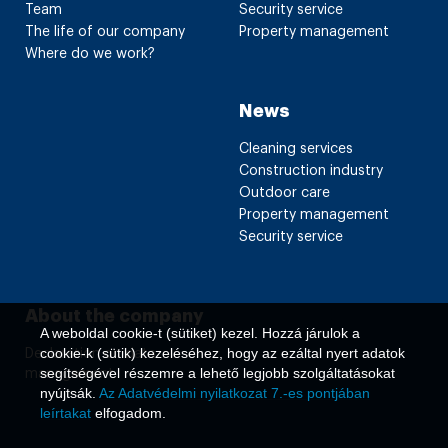
Team
Security service
The life of our company
Property management
Where do we work?
News
Cleaning services
Construction industry
Outdoor care
Property management
Security service
About the company
A weboldal cookie-t (sütiket) kezel. Hozzá járulok a
cookie-k (sütik) kezeléséhez, hogy az ezáltal nyert adatok
Declaration on data
segítségével részemre a lehető legjobb szolgáltatásokat
management
nyújtsák.
Az Adatvédelmi nyilatkozat 7.-es pontjában
leírtakat
elfogadom.