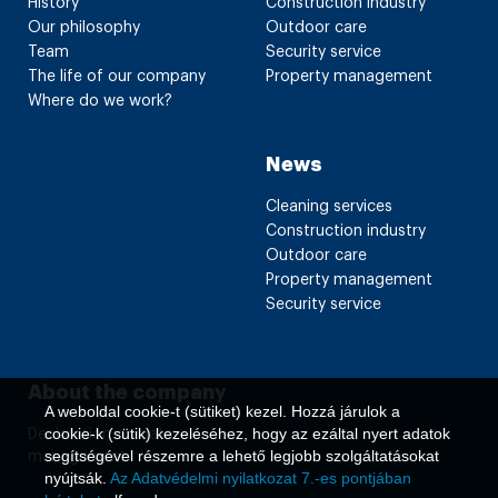
History
Construction industry
Our philosophy
Outdoor care
Team
Security service
The life of our company
Property management
Where do we work?
News
Cleaning services
Construction industry
Outdoor care
Property management
Security service
About the company
A weboldal cookie-t (sütiket) kezel. Hozzá járulok a
cookie-k (sütik) kezeléséhez, hogy az ezáltal nyert adatok
Declaration on data
segítségével részemre a lehető legjobb szolgáltatásokat
management
nyújtsák.
Az Adatvédelmi nyilatkozat 7.-es pontjában